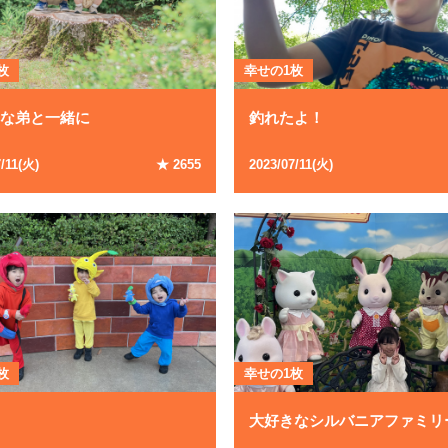
枚
幸せの1枚
きな弟と一緒に
釣れたよ！
7
/
11
(
火
)
★
2655
2023
/
07
/
11
(
火
)
枚
幸せの1枚
弟
大好きなシルバニアファミリ