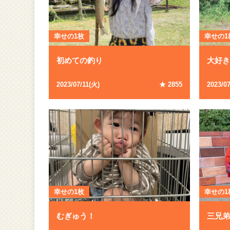
幸せの1枚
幸せの1
初めての釣り
大好
2023
/
07
/
11
(
火
)
★
2855
2023
/
0
幸せの1枚
幸せの1
むぎゅう！
三兄