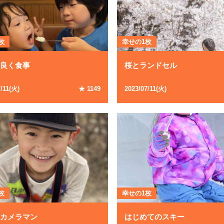
枚
幸せの1枚
仲良く食事
桜とランドセル
7
/
11
(
火
)
★
1149
2023
/
07
/
11
(
火
)
枚
幸せの1枚
なカメラマン
はじめてのスキー