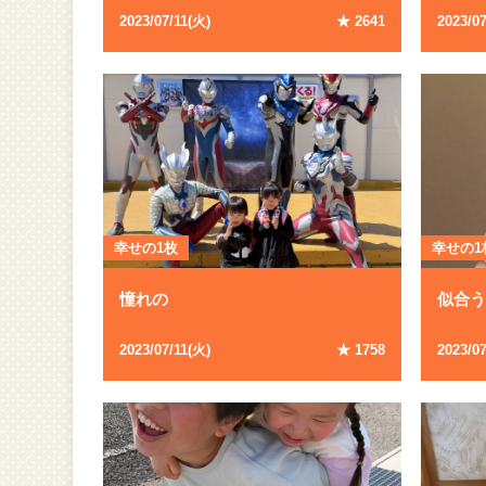
2023
/
07
/
11
(
火
)
★
2641
2023
/
0
幸せの1枚
幸せの1
憧れの
似合
2023
/
07
/
11
(
火
)
★
1758
2023
/
0