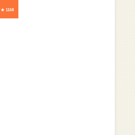
★
1168