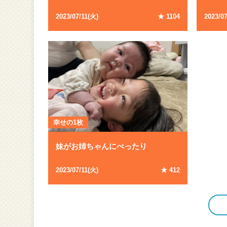
2023
/
07
/
11
(
火
)
★
1104
2023
/
0
幸せの1枚
妹がお姉ちゃんにぺったり
2023
/
07
/
11
(
火
)
★
412