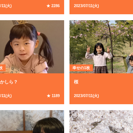
7
/
11
(
火
)
★
2286
2023
/
07
/
11
(
火
)
枚
幸せの1枚
うかしら？
桜
7
/
11
(
火
)
★
1189
2023
/
07
/
11
(
火
)