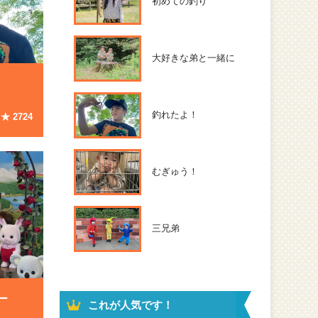
初めての釣り
大好きな弟と一緒に
釣れたよ！
★
2724
むぎゅう！
三兄弟
ー
これが人気です！