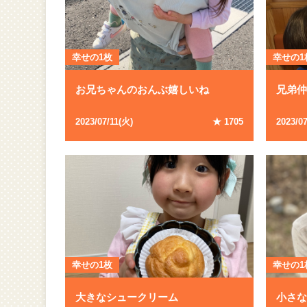
幸せの1枚
幸せの1
お兄ちゃんのおんぶ嬉しいね
兄弟
2023
/
07
/
11
(
火
)
★
1705
2023
/
0
幸せの1枚
幸せの1
大きなシュークリーム
小さ