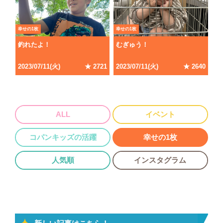
幸せの1枚
幸せの1枚
釣れたよ！
むぎゅう！
2023/07/11(火)
★ 2721
2023/07/11(火)
★ 2640
ALL
イベント
コパンキッズの活躍
幸せの1枚
人気順
インスタグラム