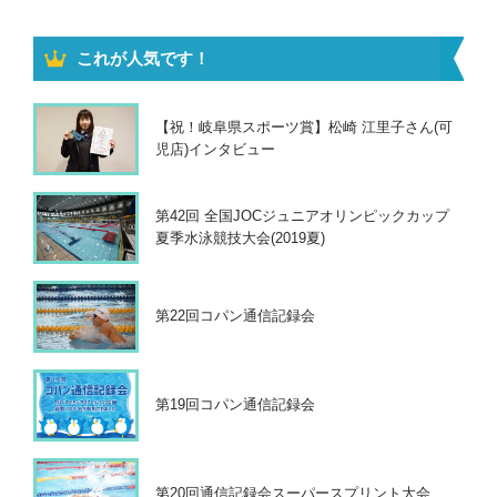
これが人気です！
【祝！岐阜県スポーツ賞】松崎 江里子さん(可
児店)インタビュー
第42回 全国JOCジュニアオリンピックカップ
夏季水泳競技大会(2019夏)
第22回コパン通信記録会
第19回コパン通信記録会
第20回通信記録会スーパースプリント大会