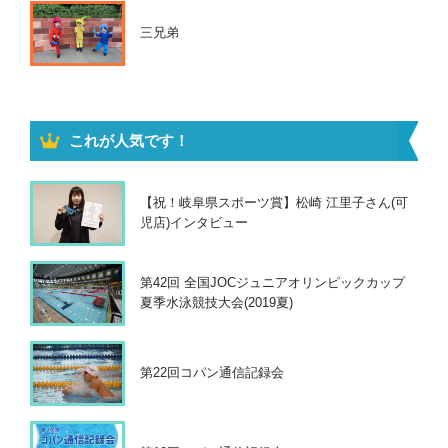
三兄弟
これが人気です！
【祝！岐阜県スポーツ賞】松崎 江里子さん(可
児店)インタビュー
第42回 全国JOCジュニアオリンピックカップ
夏季水泳競技大会(2019夏)
第22回コパン通信記録会