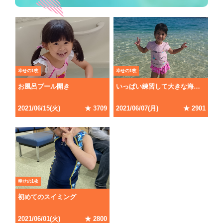
幸せの1枚
幸せの1枚
お風呂プール開き
いっぱい練習して大きな海で泳ぐんだ!
2021
/
06
/
15
(
火
)
★
3709
2021
/
06
/
07
(
月
)
★
2901
幸せの1枚
初めてのスイミング
2021
/
06
/
01
(
火
)
★
2800