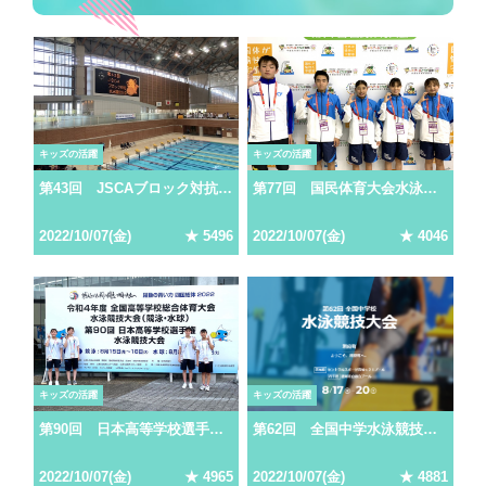
キッズの活躍
キッズの活躍
第43回 JSCAブロック対抗水泳競技大会IN高知
第77回 国民体育大会水泳競技大会
2022
/
10
/
07
(
金
)
★
5496
2022
/
10
/
07
(
金
)
★
4046
キッズの活躍
キッズの活躍
第90回 日本高等学校選手権水泳競技大会
第62回 全国中学水泳競技大会
2022
/
10
/
07
(
金
)
★
4965
2022
/
10
/
07
(
金
)
★
4881