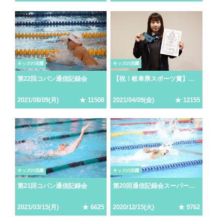
キッズの活躍
キッズの活躍
第22回コパン通信記録会
【祝！岐阜県スポーツ賞】松崎 江里子さん(可児店)インタビュー
2021
/
08
/
09
(
月
)
★
11508
2021
/
04
/
09
(
金
)
★
12155
キッズの活躍
キッズの活躍
第21回コパン通信記録会
第20回通信記録会スーパースプリント大会
2021
/
03
/
15
(
月
)
★
6625
2020
/
12
/
15
(
火
)
★
9762