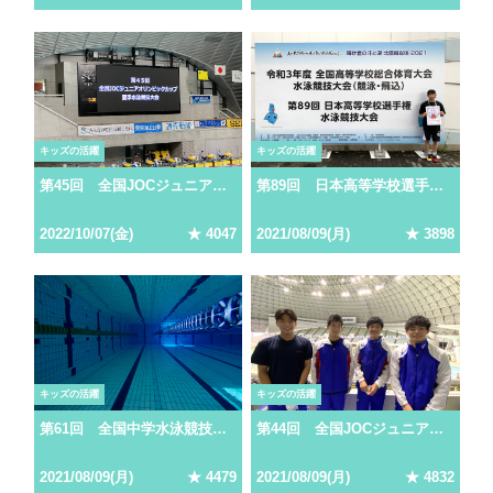
キッズの活躍
キッズの活躍
第45回 全国JOCジュニアオリンピックカップ夏季水泳競技大会
第89回 日本高等学校選手権水泳競技大会
2022
/
10
/
07
(
金
)
★
4047
2021
/
08
/
09
(
月
)
★
3898
キッズの活躍
キッズの活躍
第61回 全国中学水泳競技大会
第44回 全国JOCジュニアオリンピックカップ夏季水泳競技大会
2021
/
08
/
09
(
月
)
★
4479
2021
/
08
/
09
(
月
)
★
4832