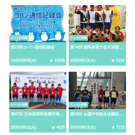
キッズの活躍
キッズの活躍
第19回コパン通信記録会
第74回 国民体育大会水泳競技大会
2020
/
09
/
09
(
水
)
★
10249
2020
/
08
/
11
(
火
)
★
5252
キッズの活躍
キッズの活躍
第87回 日本高等学校選手権水泳競技大会
第59回 全国中学校水泳競技大会
2020
/
08
/
11
(
火
)
★
4220
2020
/
08
/
11
(
火
)
★
7115