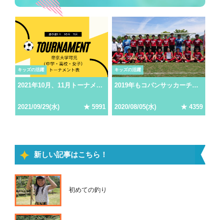
キッズの活躍
キッズの活躍
2021年10月、11月トーナメント表発表！コパンサッカーチームの活躍に期待！
2019年もコパンサッカーチームが大活躍
2021
/
09
/
29
(
水
)
★
5991
2020
/
08
/
05
(
水
)
★
4359
新しい記事はこちら！
初めての釣り