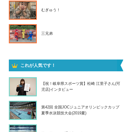
むぎゅう！
三兄弟
これが人気です！
【祝！岐阜県スポーツ賞】松崎 江里子さん(可
児店)インタビュー
第42回 全国JOCジュニアオリンピックカップ
夏季水泳競技大会(2019夏)