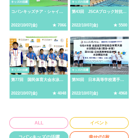
キッズの活躍
キッズの活躍
コパンキッズチア・シャイニーズ FC岐阜パフォーマンス
第43回 JSCAブロック対抗水泳競技大会IN高知
2022/10/07(金)
★ 7066
2022/10/07(金)
★ 5500
キッズの活躍
キッズの活躍
第77回 国民体育大会水泳競技大会
第90回 日本高等学校選手権水泳競技大会
2022/10/07(金)
★ 4048
2022/10/07(金)
★ 4968
ALL
イベント
コパンキッズの活躍
幸せの1枚