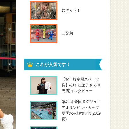
むぎゅう！
三兄弟
これが人気です！
【祝！岐阜県スポーツ
賞】松崎 江里子さん(可
児店)インタビュー
第42回 全国JOCジュニ
アオリンピックカップ
夏季水泳競技大会(2019
夏)