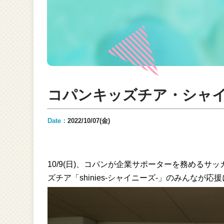
コパンキッズチア・シャイ
Date：
2022/10/07(金)
10/9(日)、
コパンが企業サポーターを務める
サッ
ズチア「shinies-シャイニーズ-」
のみんなが応援