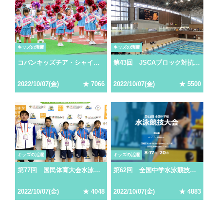
キッズの活躍
キッズの活躍
コパンキッズチア・シャイニーズ FC岐阜パフォーマンス
第43回 JSCAブロック対抗水泳競技大会IN高知
2022/10/07(金)
★ 7066
2022/10/07(金)
★ 5500
キッズの活躍
キッズの活躍
第77回 国民体育大会水泳競技大会
第62回 全国中学水泳競技大会
2022/10/07(金)
★ 4048
2022/10/07(金)
★ 4883