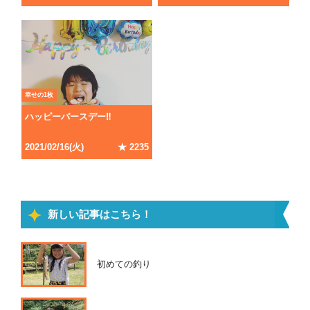
幸せの1枚
ハッピーバースデー‼️
2021
/
02
/
16
(
火
)
★
2235
新しい記事はこちら！
初めての釣り