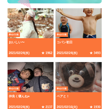
幸せの1枚
幸せの1枚
おいしい〜
コパン初日
2021
/
02
/
24
(
水
)
★
1962
2021
/
02
/
24
(
水
)
★
3493
幸せの1枚
幸せの1枚
仲良く寝んね⭐︎
ベアと！
2021
/
02
/
24
(
水
)
★
2137
2021
/
02
/
16
(
火
)
★
1930