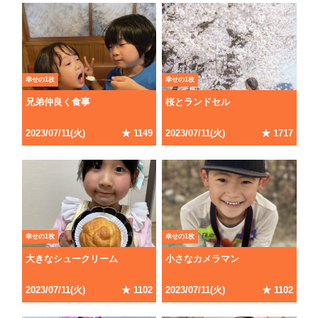
幸せの1枚
幸せの1枚
兄弟仲良く食事
桜とランドセル
2023
/
07
/
11
(
火
)
★
1149
2023
/
07
/
11
(
火
)
★
1717
幸せの1枚
幸せの1枚
大きなシュークリーム
小さなカメラマン
2023
/
07
/
11
(
火
)
★
1102
2023
/
07
/
11
(
火
)
★
1102