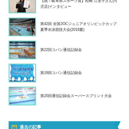
【祝！岐阜県スポーツ賞】松崎 江里子さん(可
児店)インタビュー
第42回 全国JOCジュニアオリンピックカップ
夏季水泳競技大会(2019夏)
第22回コパン通信記録会
第19回コパン通信記録会
第20回通信記録会スーパースプリント大会
過去の記事