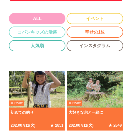
ALL
イベント
コパンキッズの活躍
幸せの1枚
人気順
インスタグラム
幸せの1枚
幸せの1枚
初めての釣り
大好きな弟と一緒に
2023
/
07
/
11
(
火
)
★
2851
2023
/
07
/
11
(
火
)
★
2649