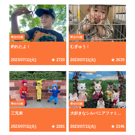
幸せの1枚
幸せの1枚
釣れたよ！
むぎゅう！
2023
/
07
/
11
(
火
)
★
2720
2023
/
07
/
11
(
火
)
★
2639
幸せの1枚
幸せの1枚
三兄弟
大好きなシルバニアファミリー
2023
/
07
/
11
(
火
)
★
2281
2023
/
07
/
11
(
火
)
★
2146