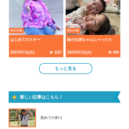
幸せの1枚
幸せの1枚
はじめてのスキー
妹がお姉ちゃんにぺったり
2023
/
07
/
11
(
火
)
★
1167
2023
/
07
/
11
(
火
)
★
408
もっと見る
新しい記事はこちら！
初めての釣り