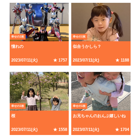
幸せの1枚
幸せの1枚
憧れの
似合うかしら？
2023
/
07
/
11
(
火
)
★
1757
2023
/
07
/
11
(
火
)
★
1188
幸せの1枚
幸せの1枚
桜
お兄ちゃんのおんぶ嬉しいね
2023
/
07
/
11
(
火
)
★
1558
2023
/
07
/
11
(
火
)
★
1704