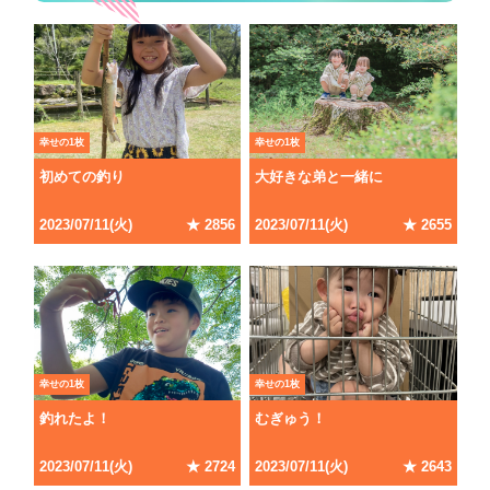
幸せの1枚
幸せの1枚
初めての釣り
大好きな弟と一緒に
2023/07/11(火)
★ 2856
2023/07/11(火)
★ 2655
幸せの1枚
幸せの1枚
釣れたよ！
むぎゅう！
2023/07/11(火)
★ 2724
2023/07/11(火)
★ 2643