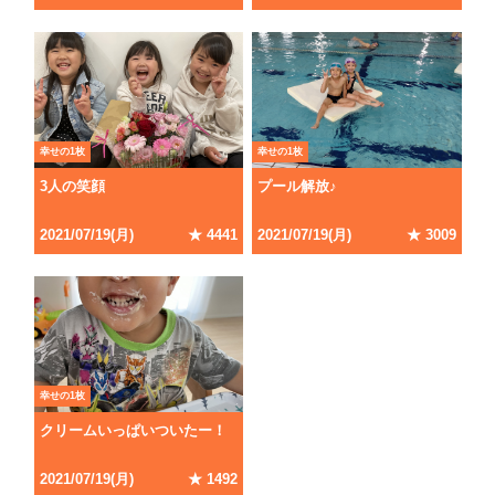
幸せの1枚
幸せの1枚
3人の笑顔
プール解放♪
2021
/
07
/
19
(
月
)
★
4441
2021
/
07
/
19
(
月
)
★
3009
幸せの1枚
クリームいっぱいついたー！
2021
/
07
/
19
(
月
)
★
1492