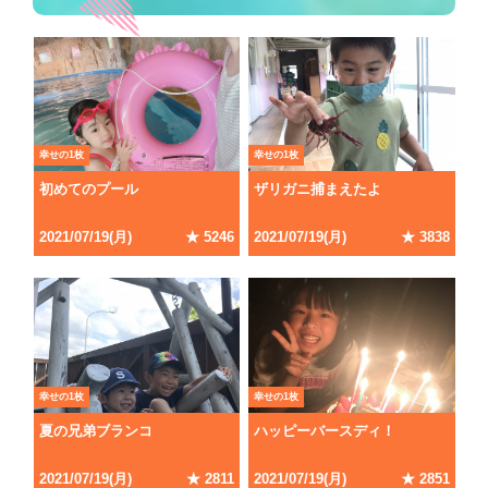
幸せの1枚
幸せの1枚
初めてのプール
ザリガニ捕まえたよ
2021
/
07
/
19
(
月
)
★
5246
2021
/
07
/
19
(
月
)
★
3838
幸せの1枚
幸せの1枚
夏の兄弟ブランコ
ハッピーバースディ！
2021
/
07
/
19
(
月
)
★
2811
2021
/
07
/
19
(
月
)
★
2851