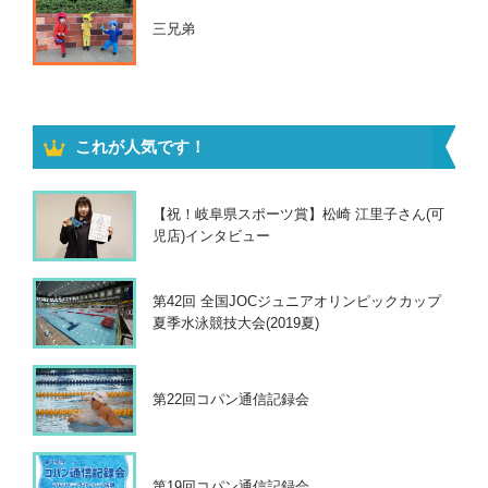
三兄弟
これが人気です！
【祝！岐阜県スポーツ賞】松崎 江里子さん(可
児店)インタビュー
第42回 全国JOCジュニアオリンピックカップ
夏季水泳競技大会(2019夏)
第22回コパン通信記録会
第19回コパン通信記録会