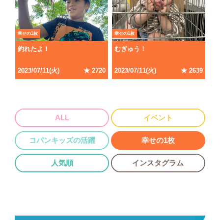
幸せの1枚
幸せの1枚
釣れたよ！
むぎゅう！
2023/07/11(火)
★ 2720
2023/07/11(火)
★ 2639
ALL
イベント
コパンキッズの活躍
幸せの1枚
人気順
インスタグラム