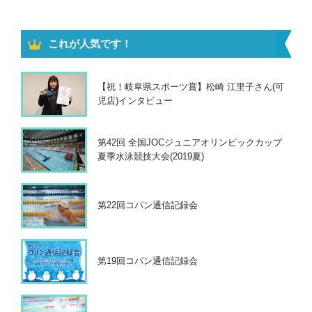
これが人気です！
【祝！岐阜県スポーツ賞】松崎 江里子さん(可
児店)インタビュー
第42回 全国JOCジュニアオリンピックカップ
夏季水泳競技大会(2019夏)
第22回コパン通信記録会
第19回コパン通信記録会