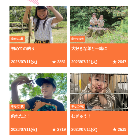
幸せの1枚
幸せの1枚
初めての釣り
大好きな弟と一緒に
2023/07/11(火)
★ 2851
2023/07/11(火)
★ 2647
幸せの1枚
幸せの1枚
釣れたよ！
むぎゅう！
2023/07/11(火)
★ 2719
2023/07/11(火)
★ 2639