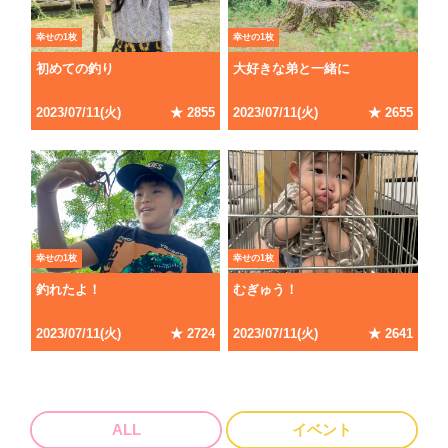
幸せの1枚
幸せの1枚
初めての釣り
大好きな弟と一緒に
2023/07/11(火)
★ 2855
2023/07/11(火)
★ 2655
幸せの1枚
幸せの1枚
釣れたよ！
むぎゅう！
2023/07/11(火)
★ 2724
2023/07/11(火)
★ 2641
ALL
イベント