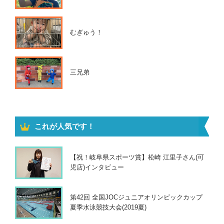
むぎゅう！
三兄弟
これが人気です！
【祝！岐阜県スポーツ賞】松崎 江里子さん(可
児店)インタビュー
第42回 全国JOCジュニアオリンピックカップ
夏季水泳競技大会(2019夏)