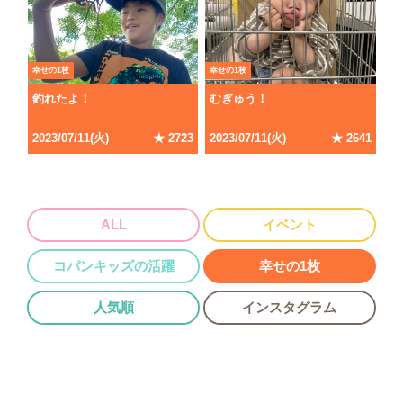
幸せの1枚
幸せの1枚
釣れたよ！
むぎゅう！
2023/07/11(火)
★ 2723
2023/07/11(火)
★ 2641
ALL
イベント
コパンキッズの活躍
幸せの1枚
人気順
インスタグラム