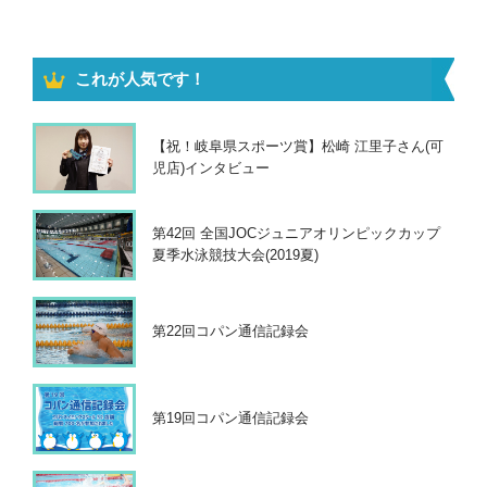
これが人気です！
【祝！岐阜県スポーツ賞】松崎 江里子さん(可
児店)インタビュー
第42回 全国JOCジュニアオリンピックカップ
夏季水泳競技大会(2019夏)
第22回コパン通信記録会
第19回コパン通信記録会