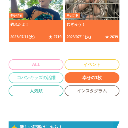
幸せの1枚
幸せの1枚
釣れたよ！
むぎゅう！
2023/07/11(火)
★ 2719
2023/07/11(火)
★ 2639
ALL
イベント
コパンキッズの活躍
幸せの1枚
人気順
インスタグラム
新しい記事はこちら！