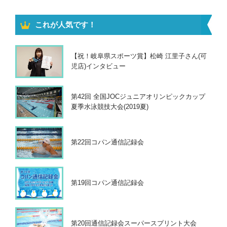
これが人気です！
【祝！岐阜県スポーツ賞】松崎 江里子さん(可
児店)インタビュー
第42回 全国JOCジュニアオリンピックカップ
夏季水泳競技大会(2019夏)
第22回コパン通信記録会
第19回コパン通信記録会
第20回通信記録会スーパースプリント大会