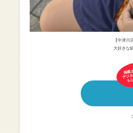
【中津川
大好きな
掲載
デジタ
も