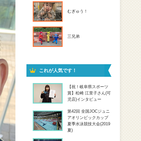
むぎゅう！
三兄弟
これが人気です！
【祝！岐阜県スポーツ
賞】松崎 江里子さん(可
児店)インタビュー
第42回 全国JOCジュニ
アオリンピックカップ
夏季水泳競技大会(2019
夏)