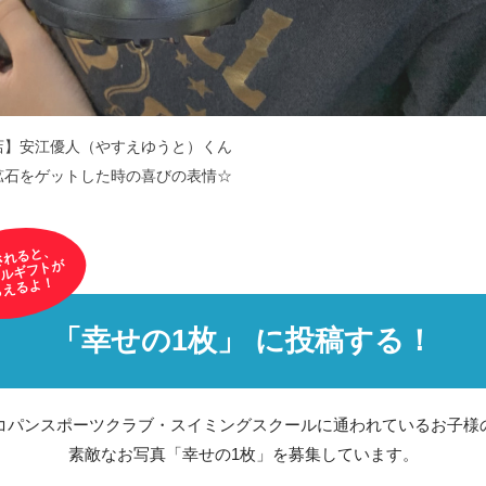
店】安江優人（やすえゆうと）くん
鉱石をゲットした時の喜びの表情☆
されると、
ルギフトが
らえるよ！
「幸せの1枚」 に投稿する！
コパンスポーツクラブ・スイミングスクールに通われているお子様
素敵なお写真「幸せの1枚」を募集しています。