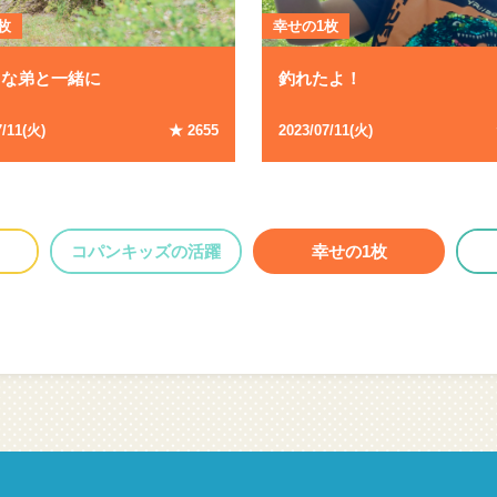
枚
幸せの1枚
きな弟と一緒に
釣れたよ！
7/11(火)
★ 2655
2023/07/11(火)
コパンキッズの活躍
幸せの1枚