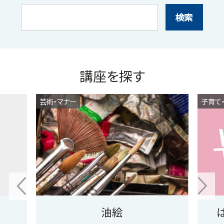
検索
講座を探す
芸術・マナー
子育て
油絵