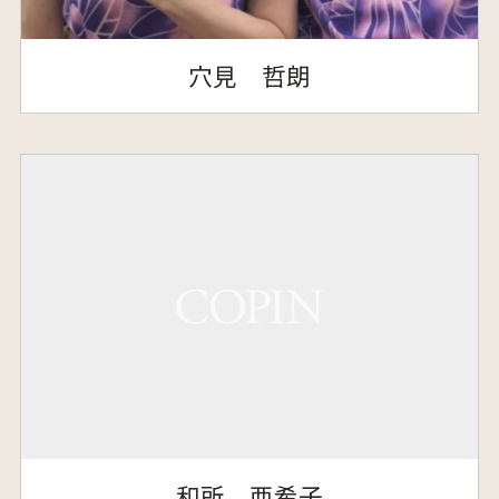
穴見 哲朗
和所 亜希子