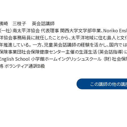
濱崎 三枝子
英会話講師
（一社）南太平洋協会 代表理事 関西大学文学部卒業、Noriko Ens
洋協会事務局員に就任したことから、太平洋地域に住む島人と文
年推進している。 一方、児童英会話講師の経験を活かし、国内では社
保険事業団社会保険健康センター主催の生涯生活（英会話指導）に携わり、現
English School 小学館ホームイングリッシュスクール （財）
格 ボランティア通訳B級
この講師の他の講