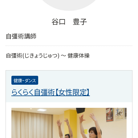
谷口 豊子
自彊術講師
自彊術(じきょうじゅつ) ～ 健康体操
健康・ダンス
らくらく自彊術【女性限定】