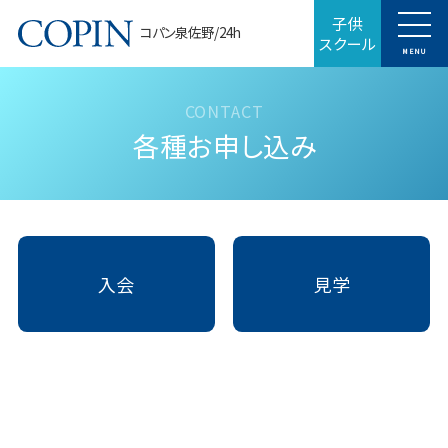
子供
コパン泉佐野/24h
スクール
MENU
各種お申し込み
入会
見学