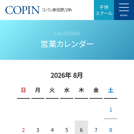
子供
コパン泉佐野/24h
スクール
MENU
営業カレンダー
2026年 8月
日
月
火
水
木
金
土
1
2
3
4
5
6
7
8