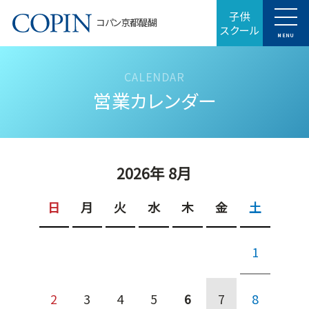
子供
コパン京都醍醐
スクール
MENU
営業カレンダー
2026年 8月
日
月
火
水
木
金
土
1
2
3
4
5
6
7
8