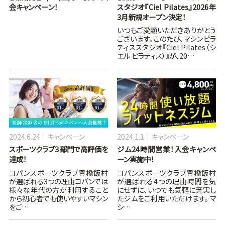
会キャンペーン！
スタジオ『Ciel Pilates』2026年
3月新規オープン決定！
いつもご愛顧いただきありがとう
ございます。このたび、マシンピラ
ティススタジオ『Ciel Pilates（シ
エル ピラティス）』が、20…
2024.6.24
キャンペーン
2024.1.1
キャンペーン
スポーツクラブ３部門で高評価を
ジム24時間営業！入会キャンペ
達成！
ーン実施中！
コパンスポーツクラブ豊橋飯村
コパンスポーツクラブ豊橋飯村
が選ばれる3つの理由コパンでは
が選ばれる4つの理由時間を気
様々な年代の方が利用すること
にせずに、いつでも気軽に充実し
から初心者でも使いやすいマシン
たジムをご利用いただけます。 マ
をご…
シ…