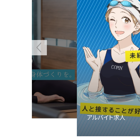
Ciel Pilates
Ciel Pilates[シ
す。