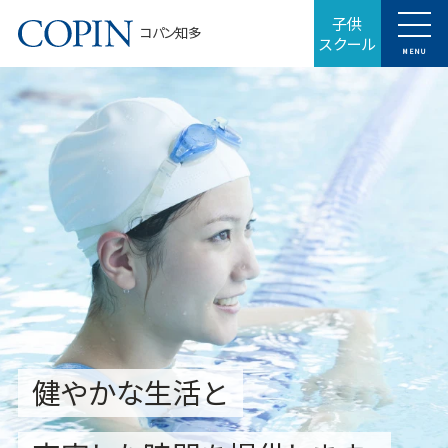
子供
コパン知多
スクール
MENU
健やかな生活と