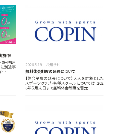
実施中!
 0円初月
2026.5.19
お知らせ
時に別途事
無料休会制度の延長について
キ…
【休会制度の延長について】大人を対象とした
スポーツクラブ・各種スクールについては、202
6年６月末日まで無料休会制度を暫定…