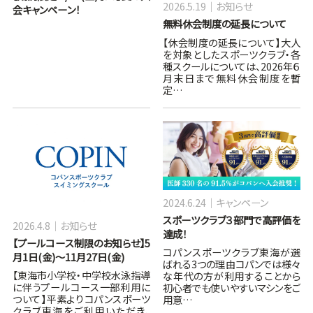
2026.5.19
お知らせ
会キャンペーン！
無料休会制度の延長について
【休会制度の延長について】大人
を対象としたスポーツクラブ・各
種スクールについては、2026年６
月末日まで無料休会制度を暫
定…
2024.6.24
キャンペーン
スポーツクラブ３部門で高評価を
2026.4.8
お知らせ
達成！
【プールコース制限のお知らせ】5
コパンスポーツクラブ東海が選
月1日(金)～11月27日(金)
ばれる3つの理由コパンでは様々
【東海市小学校・中学校水泳指導
な年代の方が利用することから
に伴うプールコース一部利用に
初心者でも使いやすいマシンをご
ついて】平素よりコパンスポーツ
用意…
クラブ東海をご利用いただき、