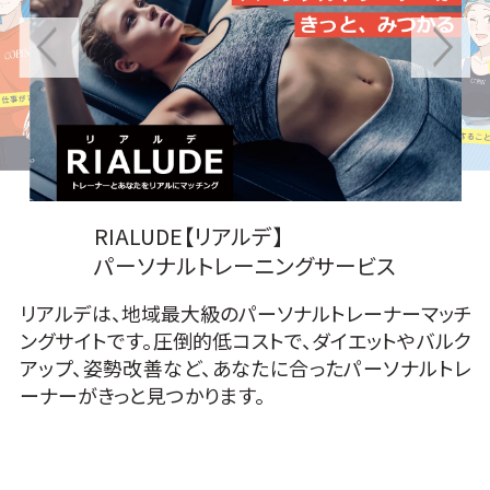
アルバイト求人
ッチ
リ
ルク
ン
トレ
ア
ー