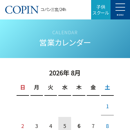
子供
コパン三宮/24h
スクール
MENU
営業カレンダー
2026年 8月
日
月
火
水
木
金
土
1
2
3
4
5
6
7
8