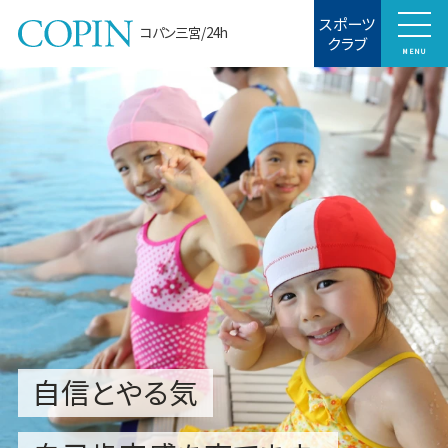
スポーツ
コパン三宮/24h
クラブ
MENU
自信とやる気