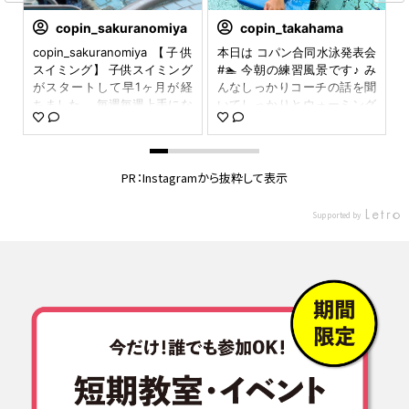
copin_sakuranomiya
copin_takahama
50
copin_sakuranomiya 【子供
本日は コパン合同水泳発表会
泳
スイミング】 子供スイミング
#🏊 今朝の練習風景です♪ み
て
がスタートして早1ヶ月が経
んなしっかりコーチの話を聞
ィ
で
ちました。 毎週毎週上手にな
いてしっかりとウォーミング
姿
っていく子供たち！！ 本当に
アップをしました✨ #イベン
ま
感動です❕ * * ** * ** * ** *
ト #発表会 #copin #コパ
達
** * ** * ** * ** * ** * ❗️無
ン #コパン高浜 #スポーツ
♪
料体験会を実施しています❗️ H
クラブ #コパンスポーツク
PR：Instagramから抜粋して表示
多
P、電話でお問い合わせ・お
ラブ #コパンスポーツクラブ
興
申し込み お待ちしております
高浜 #高浜 #高浜市 #水
Supported by
一
❗️❗️❗️ #copin #コパン #コパンス
泳 #選手 #スイミング #
せ
ポーツクラブ桜宮 #桜宮 #都
スイミングプール #プール
コ
島 #gym #studio #swimmin
#プール大好き #チア #ダン
感
g #fitness #フィットネスク
ス #フットサル #テニス
い
ラブ #女の子ママ #男の子マ
#無料体験会 #ママ #赤ちゃ
#
マ #小学生ママ #子供習い事
ん #子供 #赤ちゃんのいる
i
#子供スイミング #copin_ms
生活 #ベビースイミング #co
0521
pin_kh0208