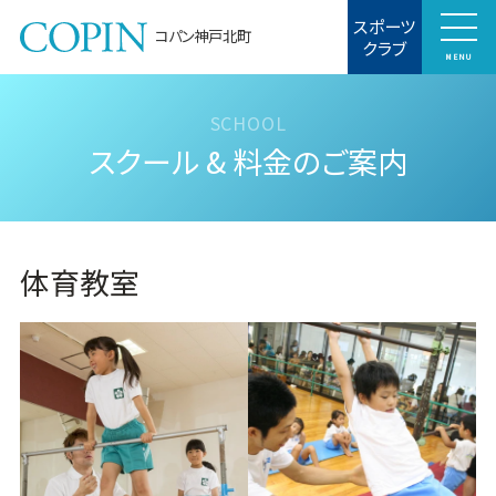
スポーツ
コパン神戸北町
クラブ
MENU
スクール & 料金のご案内
体育教室