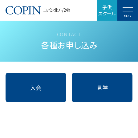
子供
コパン北方/24h
スクール
MENU
各種お申し込み
入会
見学