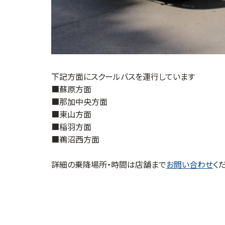
下記方面にスクールバスを運行しています
■蘇原方面
■那加中央方面
■東山方面
■稲羽方面
■鵜沼西方面
詳細の乗降場所・時間は店舗まで
お問い合わせ
く