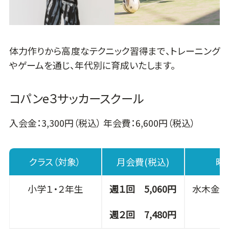
体力作りから高度なテクニック習得まで、トレーニング
やゲームを通じ、年代別に育成いたします。
コパンe３サッカースクール
入会金：3,300円（税込） 年会費：6,600円（税込）
クラス（対象）
月会費(税込)
曜日
小学１・２年生
週１回 5,060円
水木金 16
週２回 7,480円