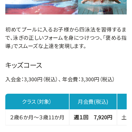
初めてプールに入るお子様から四泳法を習得するま
で、泳ぎの正しいフォームを身につけつつ、「褒める指
導」でスムーズな上達を実現します。
キッズコース
入会金：3,300円（税込）、 年会費：3,300円（税込）
クラス（対象）
月会費(税込)
２歳６か月～３歳11か月
週１回 7,920円
土 1