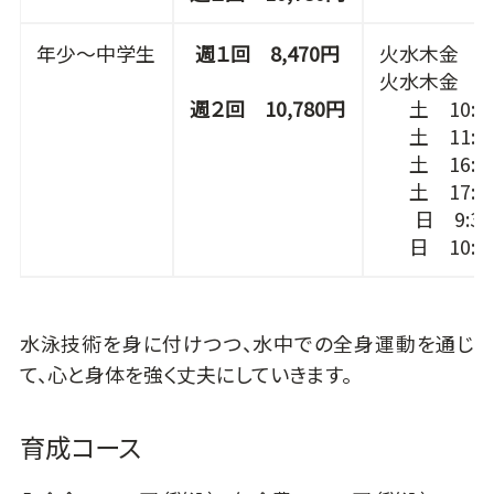
年少～中学生
週１回 8,470円
火水木金 16:
火水木金 17:
週２回 10,780円
土 10:00
土 11:00
土 16:00
土 17:00
日 9:30
日 10:30
水泳技術を身に付けつつ、水中での全身運動を通じ
て、心と身体を強く丈夫にしていきます。
育成コース