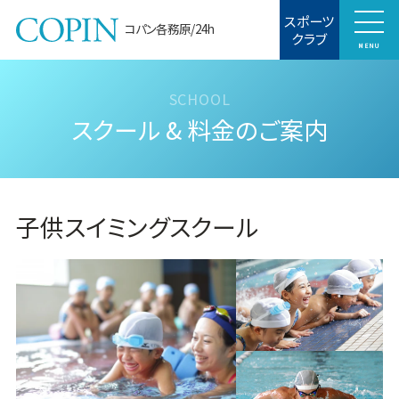
スポーツ
コパン各務原/24h
クラブ
MENU
スクール & 料金のご案内
子供スイミングスクール