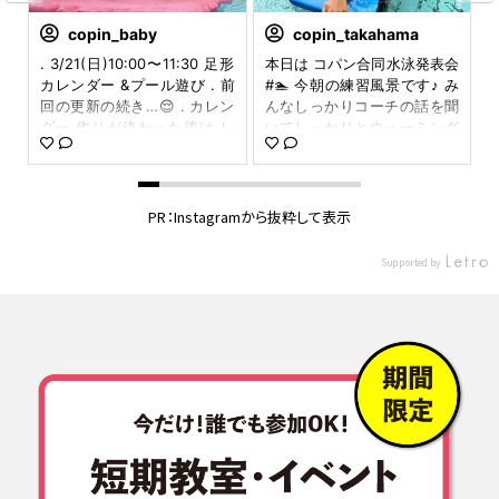
copin_baby
copin_takahama
50
. 3/21(日)10:00〜11:30 足形
本日は コパン合同水泳発表会
#
泳
カレンダー &プール遊び . 前
#🏊 今朝の練習風景です♪ み
n
て
回の更新の続き…😌 . カレン
んなしっかりコーチの話を聞
で
ダー 作りが終わった後は レ
いてしっかりとウォーミング
姿
ッスンをおこない自由遊びが
アップをしました✨ #イベン
ま
ありました👶🏻 . とびきりい
ト #発表会 #copin #コパ
達
い写真がとれました😌🥰 可愛
ン #コパン高浜 #スポーツ
♪
くてパパママ、コーチ達もメ
クラブ #コパンスポーツク
PR：Instagramから抜粋して表示
多
ロメロ☺️癒されました☺️ . .
ラブ #コパンスポーツクラブ
興
皆さまイベントご参加ありが
高浜 #高浜 #高浜市 #水
Supported by
一
とうございました！ また次回
泳 #選手 #スイミング #
せ
のイベントのご参加お待ちし
スイミングプール #プール
コ
ております . ---------------
#プール大好き #チア #ダン
感
コパンこどもスイミングでは
ス #フットサル #テニス
い
無料体験を受け付けています
#無料体験会 #ママ #赤ちゃ
#
♪ #大阪 #兵庫 #岐阜 #愛知 #
ん #子供 #赤ちゃんのいる
i
福井 #滋賀 #京都 の各店舗で
生活 #ベビースイミング #co
体験できるので、u0040copi
pin_kh0208
n_baby のプロフィールリン
クから、ぜひチェックしてみ
てください⭐️ ---------------
c