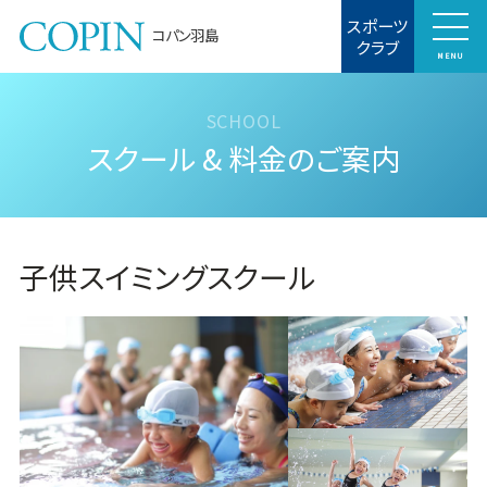
スポーツ
コパン羽島
クラブ
MENU
スクール & 料金のご案内
子供スイミングスクール