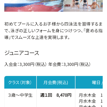
初めてプールに入るお子様から四泳法を習得するま
で、泳ぎの正しいフォームを身につけつつ、「褒める指
導」でスムーズな上達を実現します。
ジュニアコース
入会金：3,300円（税込） 年会費：3,300円（税込）
クラス（対象）
月会費(税込)
曜日 / 
３歳～中学生
週１回 8,470円
月水木金 15:3
月水木金 16:3
月水木金 17:3