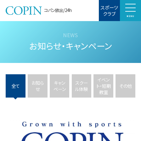
スポーツ
コパン放出/24h
クラブ
MENU
お知らせ・キャンペーン
イベン
お知ら
キャン
スクー
全て
ト・短期
その他
せ
ペーン
ル体験
教室