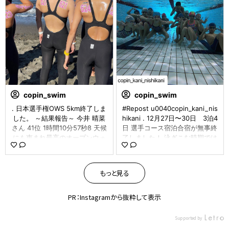
ームの勝利🎉 対抗戦は定期的に
選手 #JO #辰巳 #ラスト辰巳 #
開催していきます！ 今回は参加
ガラケー #感染 #copin_sk628
出来なかった選手の参加もお待
ちしてます✨ ①全員の集合写真
②リレーの入場シーン ③蒼チ
ームの様子 ④紅チームの様子
⑤各チームリーダーによる同点
決勝です #コパン #コパン可児
#選手 #選手育成 #対抗戦 #紅 #
蒼 #白熱 #お疲れ様 #超元気 #
copin_swim
copin_swim
応援合戦 #のどがかれるほど騒
. 日本選手権OWS 5km終了しま
#Repost u0040copin_kani_nis
いでた #また参加してね #copin
した。 ～結果報告～ 今井 晴菜
hikani . 12月27日〜30日 3泊4
_ks0628
さん 41位 1時間10分57秒8 天候
日 選手コース宿泊合宿が無事終
にも恵まれ最高のオープンウォ
了しました！ 泳ぎこむ時期では
ーター日和！今日が引退レース
ありますが みんながそれぞれの
の今井さん、今までの水泳人生
目的に向かって 前向きに取り組
の全てを出し切って最高のレー
む姿が見られました！👏 中高生
もっと見る
スをしてくれました。 本当に良
は陸上トレーニングなどを実施
く頑張ってくれました!! 受験勉
し 筋力アップや体の使い方を学
強も頑張ってください！ #日本
びました。 小学生は泳法を動画
PR：Instagramから抜粋して表示
選手権 #OWS #コパン #コパン
で確認したり 栄養について考え
可児 #帝京大可児 #引退レース
たりと 日常の練習ではできない
Supported by
#お疲れ様 #ベテラン？ #鍛えら
事を学び 有意義な4日間となり