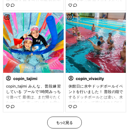
池公園も桜まつりで賑やかで
ゃいますっ🫶 何よりもイベント
す！ ここだけの話ですが🤫🤫🤫
ができたことが 最高に嬉しいで
実はコパン東海3階のジムエリ
す♡♡♡ そんな今日、子供イベ
アから大池公園の桜が 見れま
ントでの水上遊具イベントを 行
す！🌸 上から見下ろすことが出
いました！朝から3回行いまし
来ます🥰 運動しながら桜が見れ
た！ 楽しみに来てくれた子、
るので 勝手に毎日お花見してる
どんな感じかな？と楽しみに お
と私は周りに言ってます（笑）
子様を連れてきて頂いた保護者
是非コパンで入会登録して見て
様 楽しく過ごせましたでしょう
くださいねっ💓 さてさて、 3/2
か？😉 GWの思い出に、家族で
9にコパンスポーツクラブ東海
過ごした場所がコパンで。 とい
では 子供イベント水上遊具を行
うのは私たちスタッフも とって
いました🥺 3部制で行ったので
も嬉しいことです😆😆 今回は、
すが、 たーくさんの子供たちが
参加できなかった子も是非次回
来てくれました😆 以前オープニ
は来てね！ 一般の子も次は来れ
copin_tajimi
copin_vivacity
ングイベントで行った時は 3つ
るようにまた計画しますっ🤝 ま
copin_tajimi みんな、普段練習
休館日に水中ドッヂボールイベ
しかなかった遊具も 今回は増や
た、今回は営業時間中の実施に
している プールで1時間みっち
ントを行いました！ 普段の陸で
して遊びましたっ💛 また動画も
も 関わらず、プールの利用制限
り遊べて 最後は、まだ帰りたく
するドッチボールとは違い、水
載せさせてもらいますねっ︎︎✌︎︎︎✌︎
を設けさせて頂きまして 成人ク
なーいって 言っていました😝✨
の中にもぐって避けるのもOK！
春休みなかなか遠くへ遊びに 行
ラブの会員様には ご迷惑をおか
✨ また、きてねー！🌸 #コパン
しかし水の中なので動きにくく
けなくてもコパンで春休みを 過
けいたしました。 多大なるご理
多治見#多治見市#イベント#ス
ボールは避けにくかったです ル
ごせます🐥💓 短期教室でスイミ
解ありがとうございました。 何
イミング#プール#プール開放#
ールは王様ドッチを採用しまし
ングしたり、 イベントしてみた
よりも安全に楽しく イベントが
もっと見る
楽しい#遊び#家族#可愛い#copi
た。 チームで1人多様を決めて
り、 新たな習い事で子供の成長
できたことが 1番よかったです