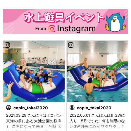
れた背中 #いや肩幅？#copin_k
ました！ 年末年始OFFを挟みま
s0628
すが また2022年から頑張って
いきましょう💪 #コパン可児 #
選手コース #強化合宿 #お疲れ
様でした #水中写真はとても難
しい u0040copin_swim #copin
_mn1229
copin_tokai2020
copin_tokai2020
2021.03.29 こんにちは!! コパン
2022.05.01 こんばんは‼️ GWに
東海の前にある大池公園の桜🌸
入り、5月ですね‼️ 何も制限のな
も 満開になって来ました🙌 大
いGW到来に心がワクワクしち