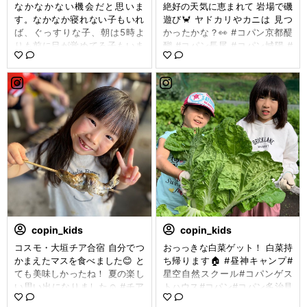
なかなかない機会だと思いま
絶好の天気に恵まれて 岩場で磯
す。なかなか寝れない子もいれ
遊び🦀 ヤドカリやカニは 見つ
ば、ぐっすりな子、朝は5時よ
かったかな？👀 #コパン京都醍
りも前に目が覚めてる子もいま
醐 #コパン長尾 #コパン城陽 #
した(^^)水槽の前はテンション
コパンサンタウン #コパン宇治
上がるよね。#水族館に泊まろ
南 #コパン宇治 #水族館へ泊ま
う#コパンビバシティ
ろう#コパンキャンプ #コパン
copin_kids
copin_kids
コスモ・大垣チア合宿 自分でつ
おっっきな白菜ゲット！ 白菜持
かまえたマスを食べました😊 と
ち帰ります🏠 #昼神キャンプ#
ても美味しかったね！ 夏の楽し
星空自然スクール#コパンゲス
い思い出になりました☺️ #チア
トハウス#コパン#コパン多治見
ダンス #コパンコスモ #コパン
#コパン多治見南#秋キャンプ#