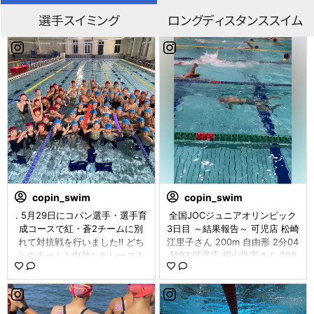
選手スイミング
ロングディスタンススイム
copin_swim
copin_swim
. 5月29日にコパン選手・選手育
全国JOCジュニアオリンピック
成コースで紅・蒼2チームに別
3日目 ～結果報告～ 可児店 松崎
れて対抗戦を行いました‼️ どち
江里子さん 200m 自由形 2分04
らのチームも白熱したレースを
秒97 可児店 桐山珠実さん 200
繰り広げてくれました👏 結果は
m 平泳ぎ 2分30秒35 可児店 鍵
54対54でまさかの同点‼️ 最後は
谷柚月さん 200m 平泳ぎ 2分30
チームリーダーの一騎打ちで決
秒39 宇治店 岡田龍磨くん 200
着をつけました。 🎉結果は蒼チ
m 平泳ぎ 2分21秒22 #コパン #