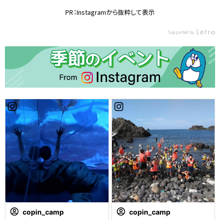
n_mi1005
相手の王様を当てた方の勝ちと
の お手伝いをしますっ🏊‍♂️🏊‍♂️🏊‍♂️
🎪 #コパンスポーツクラブ#コパ
言うルールです 1時間半しまし
PR：Instagramから抜粋して表示
色んなイベントが今後できるよ
ンスポーツクラブ東海#東海市#
たが、みんな最後まで飽きずに
うになるといいなぁ🧸⸒⸒ ※写真は
スポーツクラブ#水上遊具#ブラ
遊んでくれました！ #コパンビ
Supported by
保護者様の同意を得ている方の
ボー#プール#子供イベント#子
バシティ#コパン #コパンビバシ
み掲載させていただいておりま
供習い事#スイミング#copin_s
ティ店 #コパンスポーツクラブ
す #コパンスポーツクラブ東海#
w0413
#コパンスイミングスクール #コ
コパン#コパン東海#東海市#大
パンスイミング #スイミング #
池公園#桜#水上遊具#スポーツ
スポーツクラブ #イベント#水中
クラブ#スイミング#子供スイミ
ドッヂボール#copin_so1009
ング#習い事
copin_camp
copin_camp