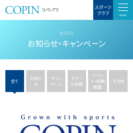
スポーツ
コパンアミ
クラブ
MENU
お知らせ・キャンペーン
イベン
お知ら
キャン
スクー
全て
ト・短期
その他
せ
ペーン
ル体験
教室