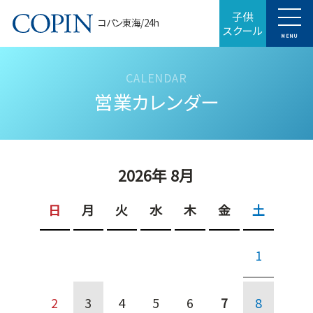
子供
コパン東海/24h
スクール
MENU
営業カレンダー
2026年 8月
日
月
火
水
木
金
土
1
2
3
4
5
6
7
8