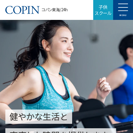
子供
コパン東海/24h
スクール
MENU
健やかな生活と