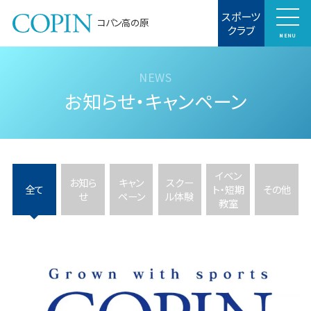
スポーツ
コパン高の原
クラブ
MENU
お知らせ・キャンペーン
イベン
お知ら
キャン
スクー
全て
ト・短期
その他
せ
ペーン
ル体験
教室