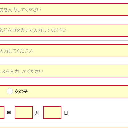
女の子
年
月
日