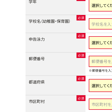
学年
学校名（幼稚園・保育園）
申告泳力
郵便番号
※郵便番号を入
都道府県
市区町村