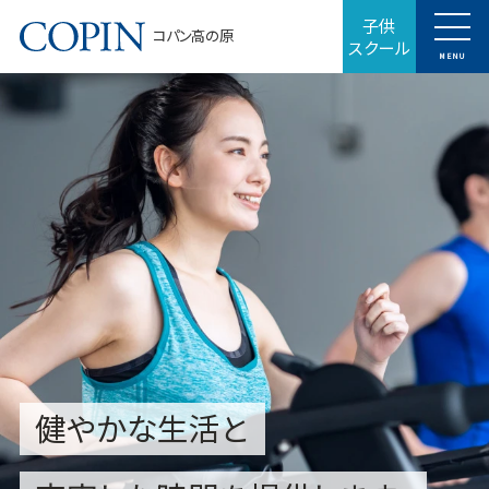
子供
コパン高の原
スクール
MENU
健やかな生活と