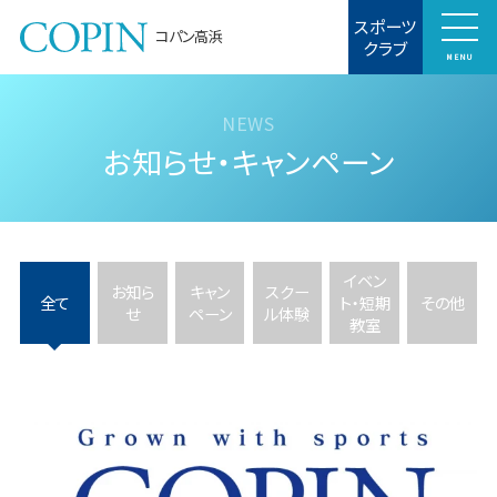
スポーツ
コパン高浜
クラブ
MENU
お知らせ・キャンペーン
イベン
お知ら
キャン
スクー
全て
ト・短期
その他
せ
ペーン
ル体験
教室