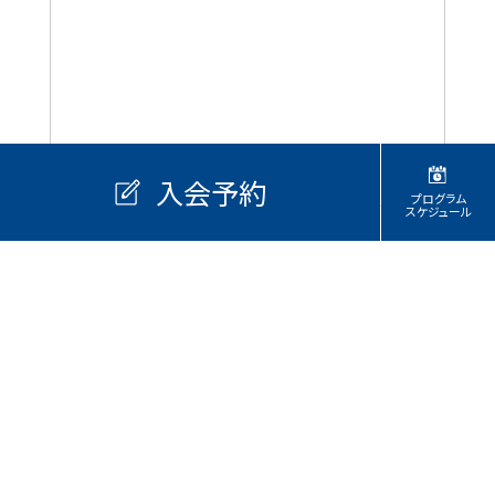
入会予約
プログラム
スケジュール
ストレッチ・リラックス
カロリー消費
基礎体力向上
体幹トレーニング
ご利用制限の時間帯
代行・休講情報