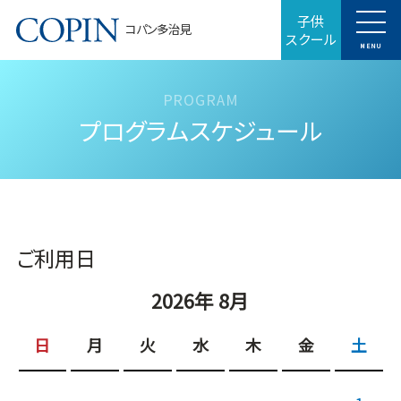
子供
コパン多治見
スクール
MENU
プログラムスケジュール
ご利用日
2026年 8月
日
月
火
水
木
金
土