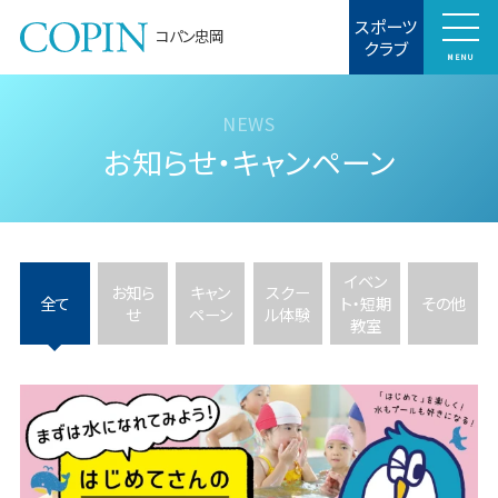
スポーツ
コパン忠岡
クラブ
MENU
お知らせ・キャンペーン
イベン
お知ら
キャン
スクー
全て
ト・短期
その他
せ
ペーン
ル体験
教室